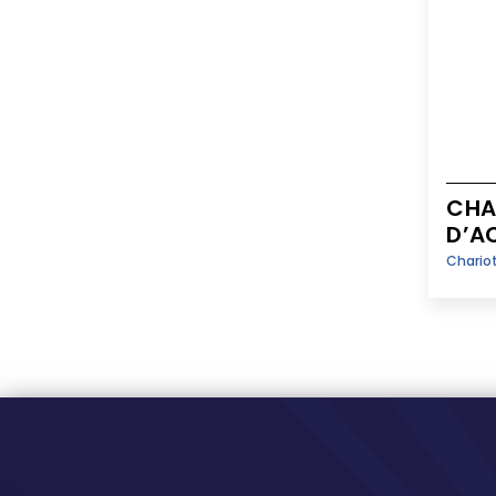
CHA
D’A
Chariot