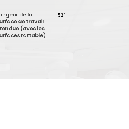
ongeur de la
53"
urface de travail
tendue (avec les
urfaces rattable)