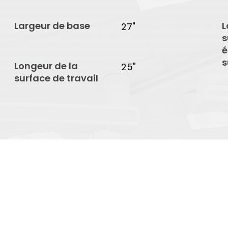
Largeur de base
L
27"
s
é
s
Longeur de la
25"
surface de travail