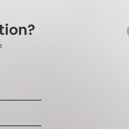
tion?
t