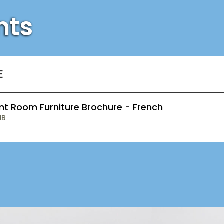
nts
E
nt Room Furniture Brochure - French
MB