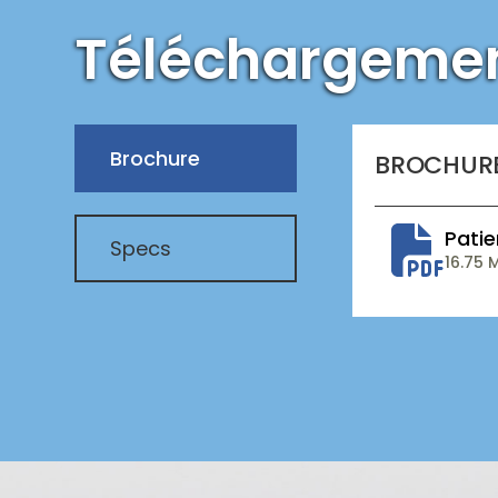
Téléchargeme
Brochure
BROCHUR
Patie
Specs
16.75 