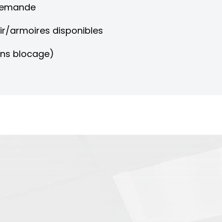
 demande
oir/armoires disponibles
ans blocage)