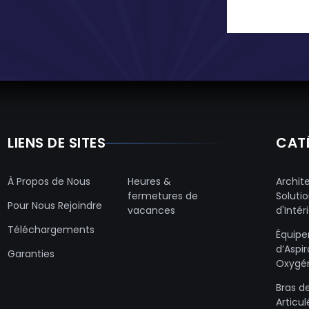
LIENS DE SITES
CAT
À Propos de Nous
Heures &
Archit
fermetures de
Soluti
Pour Nous Rejoindre
vacances
d'Intér
Téléchargements
Équip
d’Aspi
Garanties
Oxygé
Bras d
Articul