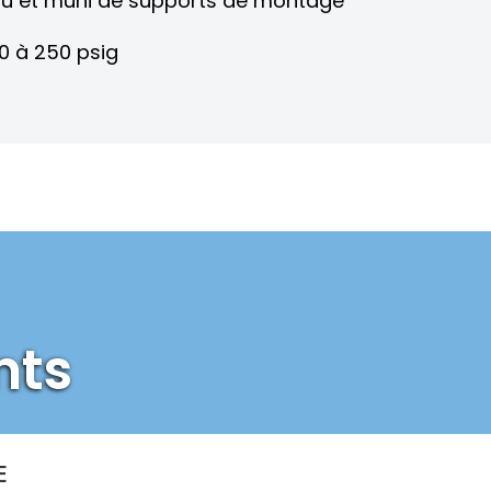
’eau et muni de supports de montage
10 à 250 psig
nts
E