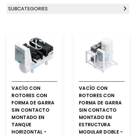
SUBCATEGORIES
Sistemas de Vacío con Rotores con forma de
Garra Sin Contacto
Sistemas de Vacío de Paletas Rotatorias En
Seco
Sistemas de Vacío de Paletas Rotatorias
Lubricadas - NFPA
VACÍO CON
VACÍO CON
ROTORES CON
ROTORES CON
FORMA DE GARRA
FORMA DE GARRA
SIN CONTACTO
SIN CONTACTO
MONTADO EN
MONTADO EN
TANQUE
ESTRUCTURA
HORIZONTAL -
MODULAR DOBLE -