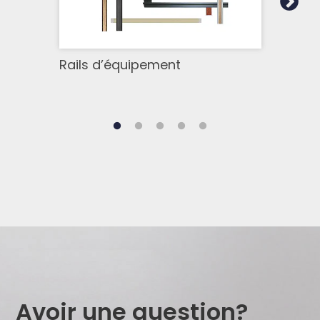
Rails d’équipement
Acce
Avoir une question?