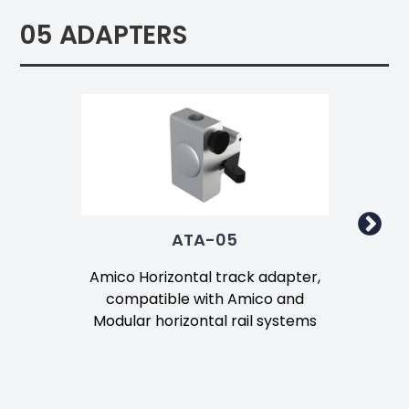
05 ADAPTERS
ATA-05
Amico Horizontal track adapter,
Ami
compatible with Amico and
used
Modular horizontal rail systems
or