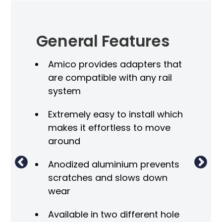
General Features
Ge
Spe
Amico provides adapters that
are compatible with any rail
a 1/2"
All
system
(1.
mo
Extremely easy to install which
makes it effortless to move
28 cm)
All
around
/32
ada
,
hol
Anodized aluminium prevents
spa
scratches and slows down
wear
Available in two different hole