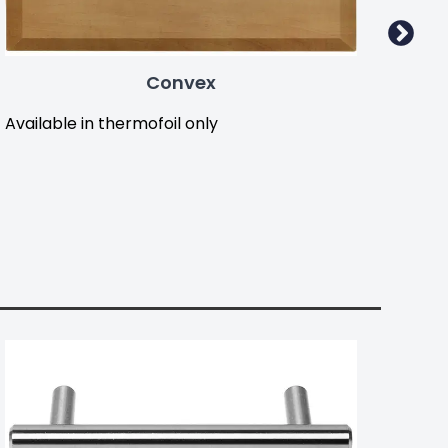
Convex
Available in thermofoil only
Avail