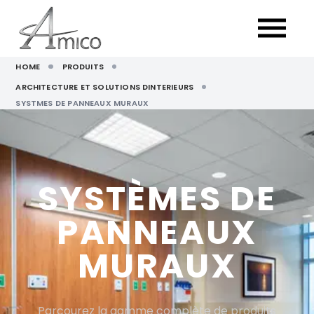
HOME
PRODUITS
ARCHITECTURE ET SOLUTIONS DINTERIEURS
SYSTMES DE PANNEAUX MURAUX
SYSTÈMES DE
PANNEAUX
MURAUX
Parcourez la gamme complète de produits