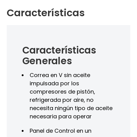
Características
Características
Acc
Generales
Co
Correa en V sin aceite
Fil
impulsada por los
Ind
compresores de pistón,
a
Vál
refrigerada por aire, no
sal
necesita ningún tipo de aceite
necesaria para operar
de
Aco
ent
Panel de Control en un