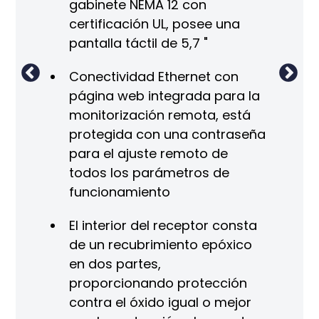
gabinete NEMA 12 con
rada y
Vál
certificación UL, posee una
sal
pantalla táctil de 5,7 "
Vá
Conectividad Ethernet con
página web integrada para la
do y
Se
monitorización remota, está
de
protegida con una contraseña
Vá
para el ajuste remoto de
todos los parámetros de
funcionamiento
El interior del receptor consta
de un recubrimiento epóxico
en dos partes,
proporcionando protección
contra el óxido igual o mejor