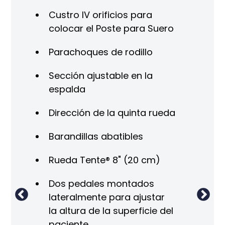
lbs
Custro IV orificios para
Ca
colocar el Poste para Suero
(2
o de
Parachoques de rodillo
23
alt
Sección ajustable en la
 de
espalda
Ár
e
per
Dirección de la quinta rueda
a
Tab
Barandillas abatibles
sec
Rueda Tente® 8" (20 cm)
nte
Ped
ac
Dos pedales montados
lateralmente para ajustar
bles
Bar
la altura de la superficie del
cm)
paciente
Ru