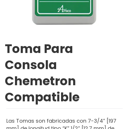
Toma Para
Consola
Chemetron
Compatible
Las Tomas son fabricadas con 7-3/4” [197
mm] de longitud tipo “K” 1/2” [12.7 mm] de