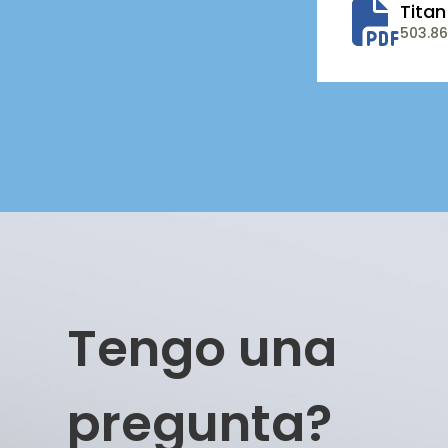
Titan
503.86
Tengo una
pregunta?