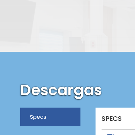
Descargas
Specs
SPECS