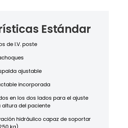
ísticas Estándar
s de I.V. poste
rachoques
spalda ajustable
actable incorporada
os en los dos lados para el ajuste
a altura del paciente
vación hidráulico capaz de soportar
250 kg)