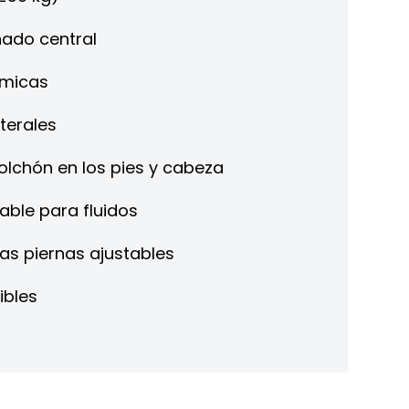
nado central
ómicas
terales
olchón en los pies y cabeza
able para fluidos
as piernas ajustables
ibles