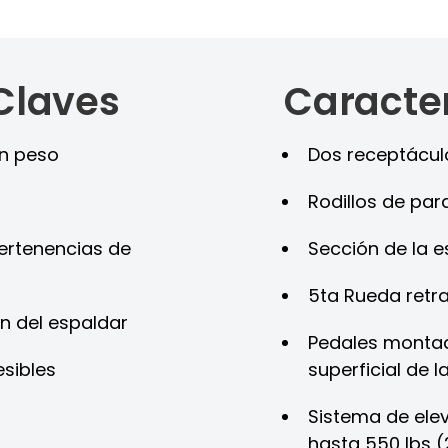
Claves
Caracter
en peso
Dos receptáculo
Rodillos de pa
ertenencias de
Sección de la e
5ta Rueda retr
ón del espaldar
Pedales montad
esibles
superficial de l
Sistema de ele
hasta 550 lbs (