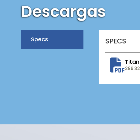
Descargas
Specs
SPECS
Titan
296.32